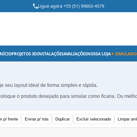
Ligue agora +55 (51) 99603-4579
INÍCIO
PROJETOS 3D
INSTALAÇÕES
AVALIAÇÕES
NOSSA LOJA
✦ SIMULADO
je seu layout ideal de forma simples e rápida.
oloque o produto desejado para simular como ficaria. Ou melho
r p/ frente
Enviar p/ trás
Duplicar
Excluir selecionado
Limpar am