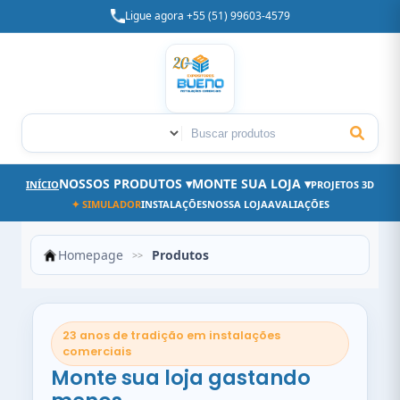
Ligue agora +55 (51) 99603-4579
Categoria
Buscar produtos
NOSSOS PRODUTOS ▾
MONTE SUA LOJA ▾
INÍCIO
PROJETOS 3D
✦ SIMULADOR
INSTALAÇÕES
NOSSA LOJA
AVALIAÇÕES
Homepage
Produtos
>>
23 anos de tradição em instalações
comerciais
Monte sua loja gastando